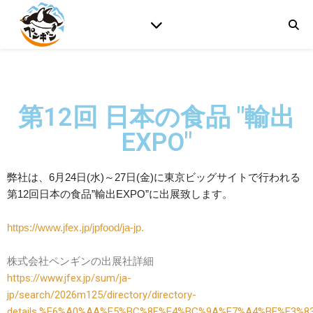
第12回 日本の食品 "輸出
EXPO"
弊社は、6月24日(水)～27日(金)
に
東京ビッグサイトで
行われる
第12
回日本の食品”輸出EXPO”に出展致します。
https://www.jfex.jp/jpfood/ja-jp.
株式会社ペンギンの出展社詳細
https://www.jfex.jp/sum/ja-
jp/search/2026m125/directory/directory-
details.%E6%A0%AA%E5%BC%8F%E4%BC%9A%E7%A4%BE%E3%8